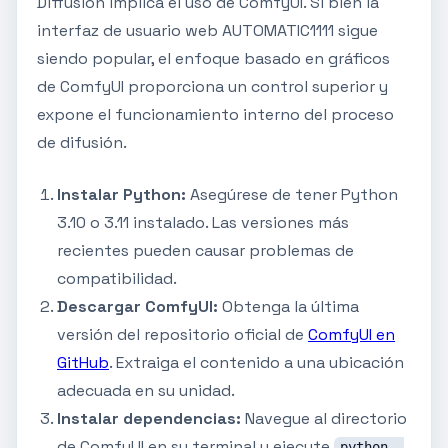
Diffusion implica el uso de ComfyUI. Si bien la
interfaz de usuario web AUTOMATIC1111 sigue
siendo popular, el enfoque basado en gráficos
de ComfyUI proporciona un control superior y
expone el funcionamiento interno del proceso
de difusión.
Instalar Python:
Asegúrese de tener Python
3.10 o 3.11 instalado. Las versiones más
recientes pueden causar problemas de
compatibilidad.
Descargar ComfyUI:
Obtenga la última
versión del repositorio oficial de
ComfyUI en
GitHub
. Extraiga el contenido a una ubicación
adecuada en su unidad.
Instalar dependencias:
Navegue al directorio
de ComfyUI en su terminal y ejecute
python -