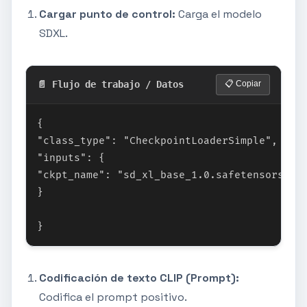
Cargar punto de control:
Carga el modelo
SDXL.
📄 Flujo de trabajo / Datos
📋 Copiar
{

"class_type": "CheckpointLoaderSimple",

"inputs": {

"ckpt_name": "sd_xl_base_1.0.safetensors"

}

}
Codificación de texto CLIP (Prompt):
Codifica el prompt positivo.