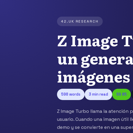
42.UK RESEARCH
Z Image T
un genera
imágenes 
598 words
3 min read
SS 85
Z Image Turbo llama la atención 
usuario. Cuando una imagen útil l
demo y se convierte en una superf