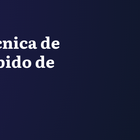
cnica de
pido de