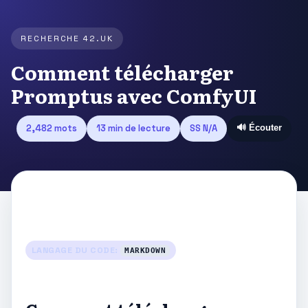
RECHERCHE 42.UK
Comment télécharger
Promptus avec ComfyUI
2,482 mots
13 min de lecture
SS N/A
🔊 Écouter
LANGAGE DU CODE:
MARKDOWN